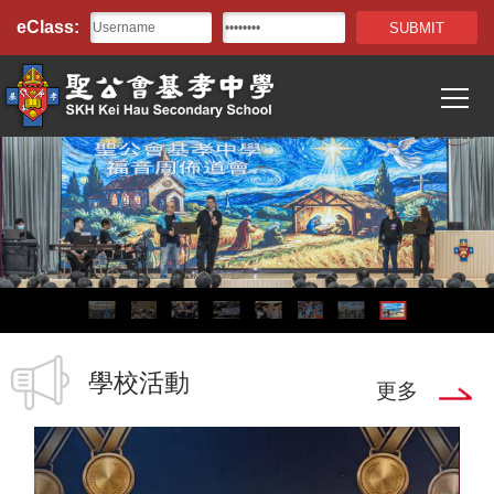
Top
移至主內容
eClass:
Bar
T
Main
navigation
學校活動
更多
20