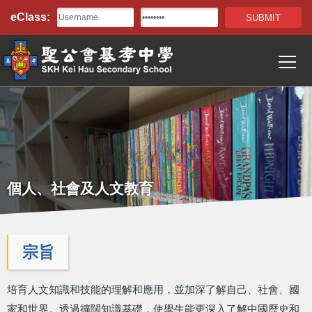
Top
移至主內容
eClass:
Bar
T
Main
navigation
個人、社會及人文教育
宗旨
培育人文知識和技能的理解和應用，並加深了解自己、社會、國
家和世界。透過擴闊知識基礎，使學生能更深入了解中國歷史和