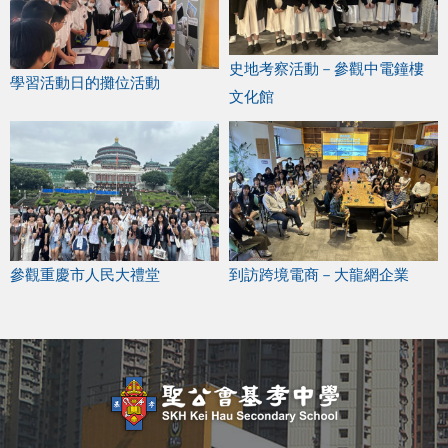
史地考察活動－參觀中電鐘樓
學習活動日的攤位活動
文化館
參觀重慶市人民大禮堂
到訪跨境電商－大龍網企業