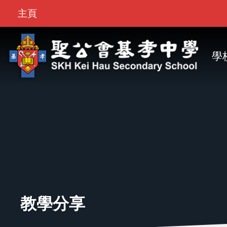
Top
移至主內容
主頁
Bar
M
na
學
教學分享