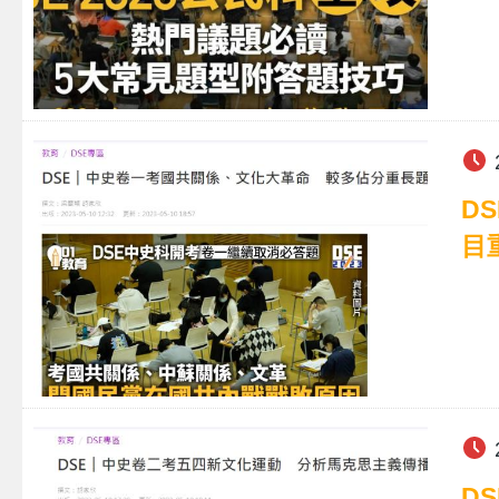
D
目
D