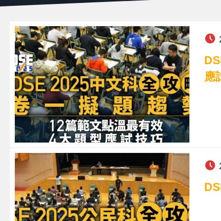
D
應
D