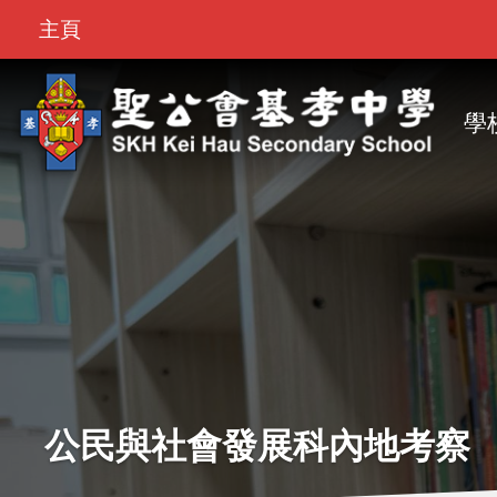
Top
移至主內容
主頁
Bar
M
na
學
公民與社會發展科內地考察