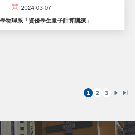
2024-03-07
學物理系「資優學生量子計算訓練」
1
2
3
目
頁
頁
下
Las
前
面
面
一
pag
頁
頁
面