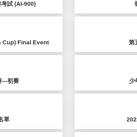
證書考試 (AI-900)
 Cup) Final Event
第
--初賽
少
名單
20