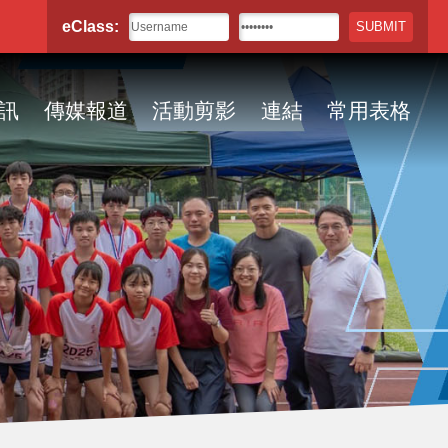
eClass:
訊
傳媒報道
活動剪影
連結
常用表格