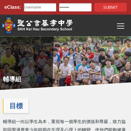
Top
移至主內容
eClass:
Bar
T
Main
navigation
輔導組
目標
輔導組一向以學生為本，重視每一個學生的價值和尊嚴，致力協
助同學適應青少年時期在生理及心理上的轉變，使他們能夠健康