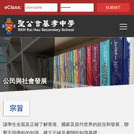
Top
移至主內容
eClass:
Bar
T
Main
navigation
公民與社會發展
宗旨
讓學生全面及正確了解香港、國家及當代世界的狀況和發展，聯
繫不同學科的知識，建立正確及廣闊的知識基礎；