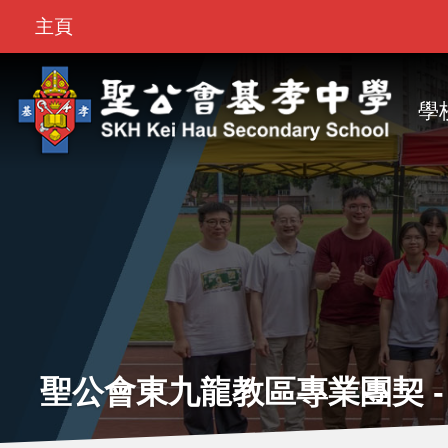
Top
移至主內容
主頁
Bar
M
na
學
聖公會東九龍教區專業團契 -