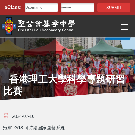
Top
移至主內容
eClass:
Bar
T
Main
navigation
香港理工大學科學專題研習
比賽
2024-07-16
冠軍: G13 可持續居家園藝系統