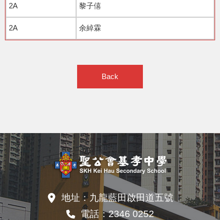
2A
黎子僖
2A
余綽霖
Back
地址：
九龍藍田啟田道五號
電話：
2346 0252