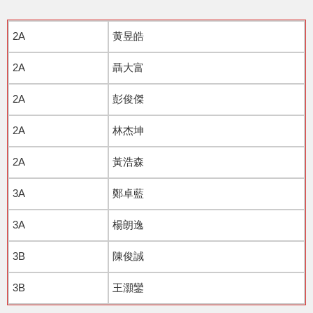
2A
黄昱皓
2A
聶大富
2A
彭俊傑
2A
林杰坤
2A
黃浩森
3A
鄭卓藍
3A
楊朗逸
3B
陳俊誠
3B
王灝鑾