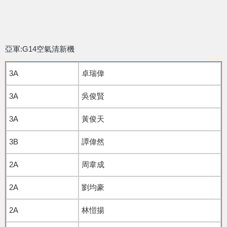
亞軍:G14空氣清新機
3A
卓瑞偉
3A
吳俊賢
3A
黃俊天
3B
譚偉然
2A
周韋成
2A
劉均豪
2A
林愷揚