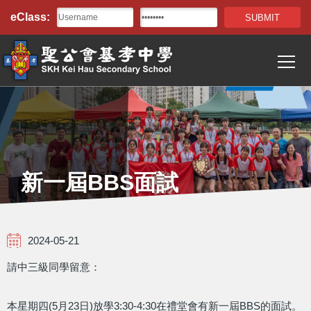
Top
移至主內容
eClass:
Bar
T
Main
navigation
新一屆BBS面試
2024-05-21
請中三級同學留意：
本星期四(5月23日)放學3:30-4:30在禮堂會有新一屆BBS的面試。